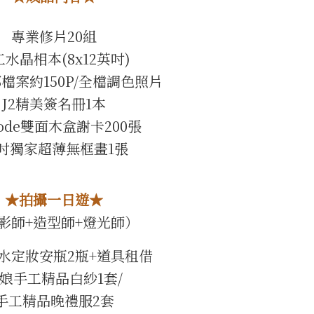
專業修片20組
水晶相本(8x12英吋)
檔案約150P/全檔調色照片
J2精美簽名冊1本
ode雙面木盒謝卡200張
4吋獨家超薄無框畫1張
★拍攝一日遊★
影師+造型師+燈光師）
水定妝安瓶2瓶+道具租借
娘手工精品白紗1套/
手工精品晚禮服2套