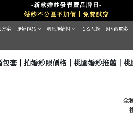
-新款婚紗發表暨品牌日-
婚紗不分區不加價｜免費試穿
J2方案
攝影作品
明星攝影輯
J2名人牆
MV微電影
婚包套｜拍婚紗照價格｜桃園婚紗推薦｜桃
全