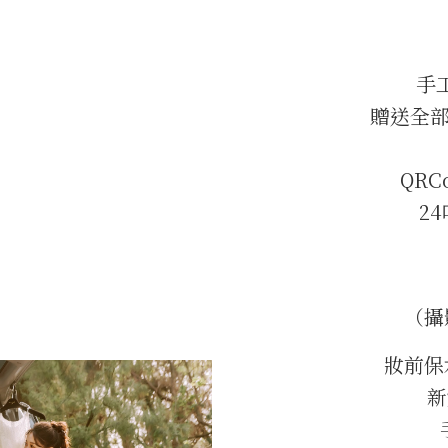
手工
贈送全部
QRC
2
（攝
妝前保
新