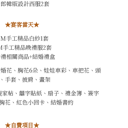
新郎韓版設計西服2套
★宴客當天★
HM手工精品白紗1套
M手工精品晚禮服2套
婚禮相關商品+結婚禮盒
婚花、胸花6朵、娃娃車彩、車把花、頭
、手套、披肩、畫架
親家帖、囍字貼紙、扇子、禮金簿、簽字
胸花、紅色小回卡、結婚書約
★自費項目★