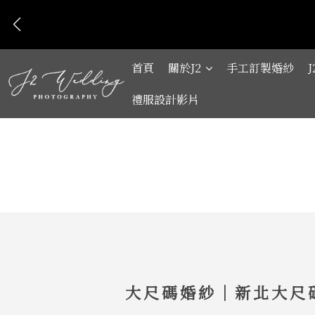
首頁
關於J2
手工訂製婚紗
禮服設計影片
大尺碼婚紗｜新北大尺