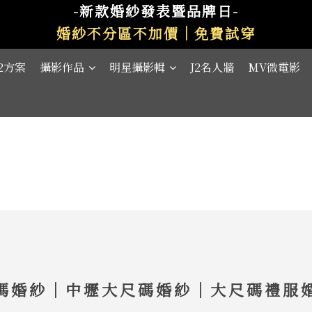
-新款婚紗發表暨品牌日-
婚紗不分區不加價｜免費試穿
J2方案
攝影作品
明星攝影輯
J2名人牆
MV微電影
碼婚紗｜中壢大尺碼婚紗｜大尺碼禮服