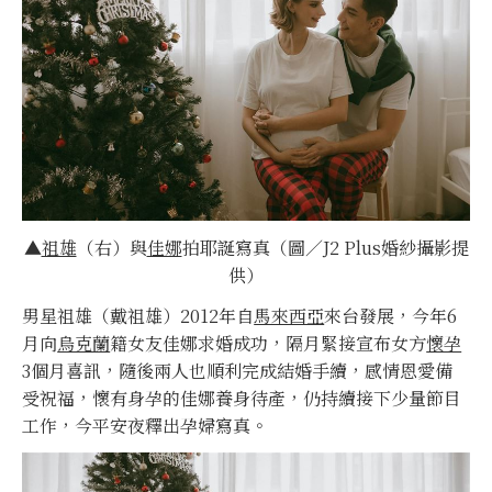
▲
祖雄
（右）與
佳娜
拍耶誕寫真（圖／J2 Plus婚紗攝影提
供）
男星祖雄（戴祖雄）2012年自
馬來西亞
來台發展，今年6
月向
烏克蘭
籍女友佳娜求婚成功，隔月緊接宣布女方
懷孕
3個月喜訊，隨後兩人也順利完成結婚手續，感情恩愛備
受祝福，懷有身孕的佳娜養身待產，仍持續接下少量節目
工作，今平安夜釋出孕婦寫真。