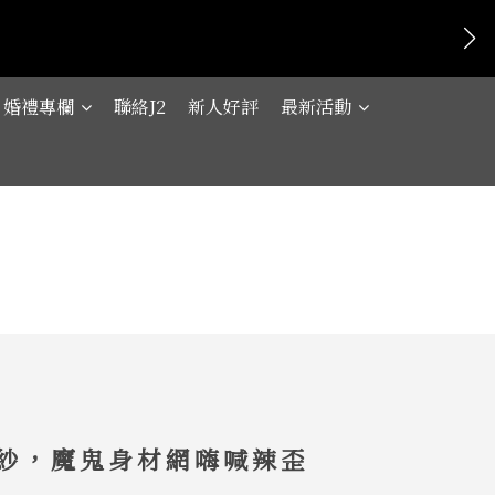
婚禮專欄
聯絡J2
新人好評
最新活動
婚紗，魔鬼身材網嗨喊辣歪