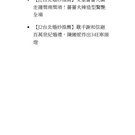
走鐘獎兩獎項！薔薔火辣造型驚艷
全場
【J2台北婚紗推薦】歌手謝和弦砸
百萬世紀婚禮，陳緗妮炸出34E車頭
燈