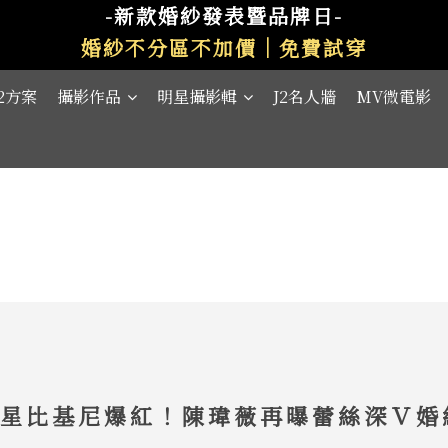
-新款婚紗發表暨品牌日-
婚紗不分區不加價｜免費試穿
J2方案
攝影作品
明星攝影輯
J2名人牆
MV微電影
女星比基尼爆紅！陳瑋薇再曝蕾絲深Ｖ