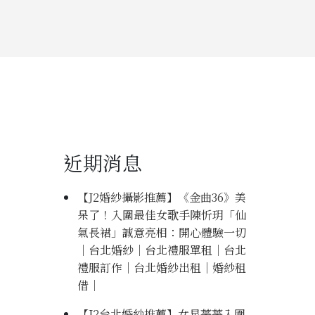
近期消息
【J2婚紗攝影推薦】《金曲36》美
呆了！入圍最佳女歌手陳忻玥「仙
氣長裙」誠意亮相：開心體驗一切
｜台北婚紗｜台北禮服單租｜台北
禮服訂作｜台北婚紗出租｜婚紗租
借｜
【J2台北婚紗推薦】女星薔薔入圍