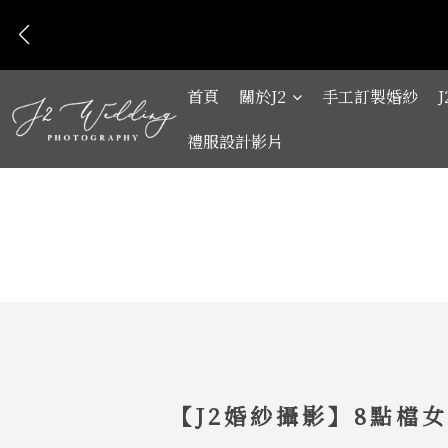
首頁
關於J2
手工訂製婚紗
禮服設計影片
【J2婚紗攝影】8點檔