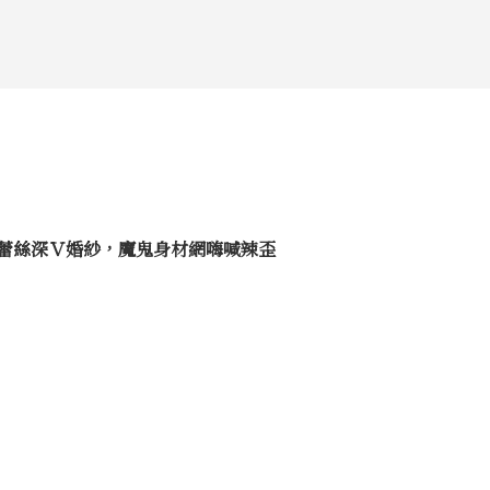
曝蕾絲深Ｖ婚紗，魔鬼身材網嗨喊辣歪