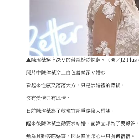
▲陳瑋薇穿上深Ｖ的蕾絲婚紗辣翻。（圖／J2 Plus
照片中陳瑋薇穿上白色蕾絲深Ｖ婚紗，
看起來性感又落落大方，只是該婚禮的背後，
沒有愛情只有恩情，
日前陳瑋薇為了救韓宜邦重傷陷入昏迷，
醒來後陳瑋薇主動要求結婚，而韓宜邦為了要報答
勉為其難答應婚事，因為韓宜邦心中只有何蓓蓓。