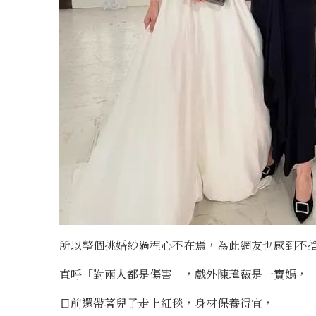
所以整個挑婚紗過程心不在焉，為此網友也感到不
直呼「對兩人都是傷害」，戲外陳瑋薇是一寶媽，
日前還帶著兒子走上紅毯，身材保養得宜，