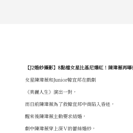
【J2婚紗攝影】8點檔女星比基尼爆紅！陳瑋薇再
女星陳瑋薇和Junior韓宜邦在戲劇
《美麗人生》演出一對，
而日前陳瑋薇為了救韓宜邦中商陷入昏迷，
醒來後陳瑋薇主動要求結婚，
劇中陳瑋薇穿上深Ｖ的蕾絲婚紗，