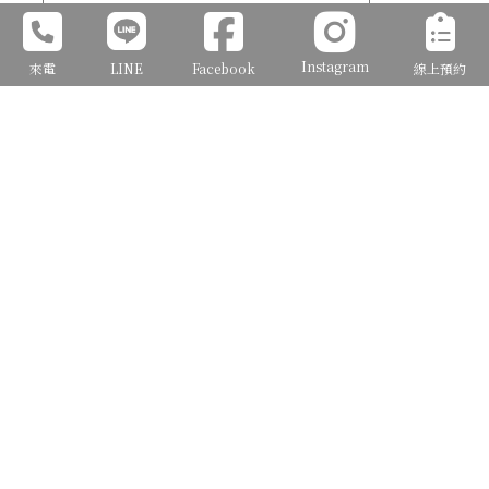
請問您是從何得知J2 Wedding(必填,可複
Instagram
來電
LINE
Facebook
線上預約
選)
Facebook
Instagram (IG)
Google搜尋
Dcard
新娘討論群
好婚市集
路過J2店門口
親友介紹
其他 (請在備註說明)
備 註