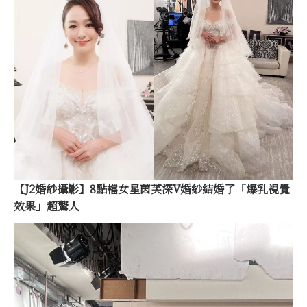
【J2婚紗攝影】8點檔女星茵芙深V婚紗結婚了「爆乳視覺
效果」超驚人