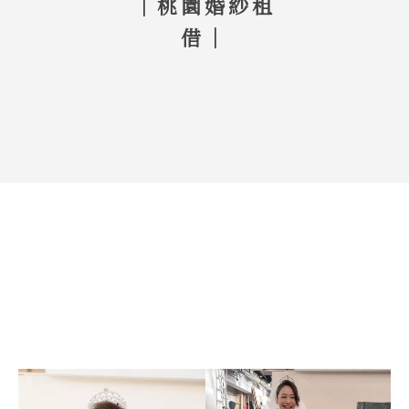
｜桃園婚紗租
借｜