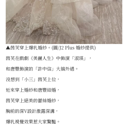
▲茵芙穿上爆乳婚紗。(圖/J2 Plus 婚紗提供)
茵芙在戲劇《美麗人生》中飾演「淑瑛」，
和唐豐飾演的「許中信」大搞外遇。
沒想到「小三」茵芙上位，
近來穿上婚紗和唐豐結婚，
茵芙穿上絕美的蕾絲婚紗，
胸前的深V設計激露深溝，
爆乳視覺效果惹大家驚豔。