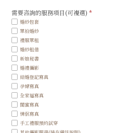
需要咨詢的服務項目(可複選)
*
婚紗包套
單拍婚紗
禮服單租
婚紗租借
新娘秘書
婚禮攝影
結婚登記寫真
孕婦寫真
全家福寫真
閨蜜寫真
情侶寫真
手工禮服預約試穿
其他攝影服務(請在備註說明)