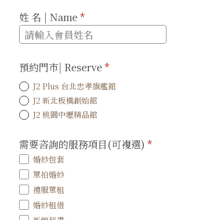
姓 名 | Name
*
預約門市| Reserve
*
J2 Plus 台北忠孝旗艦館
J2 新北板橋創始館
J2 桃園中壢精品館
需要咨詢的服務項目(可複選)
*
婚紗包套
單拍婚紗
禮服單租
婚紗租借