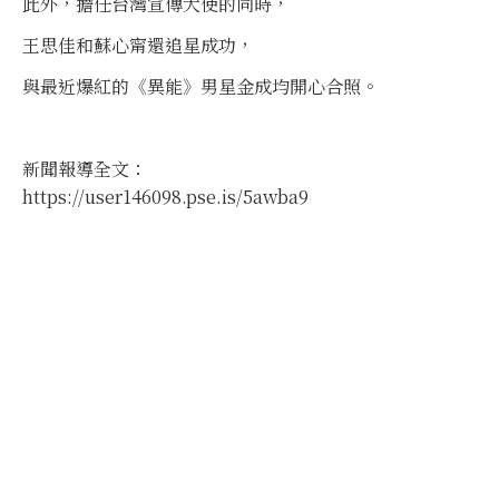
此外，擔任台灣宣傳大使的同時，
王思佳和蘇心甯還追星成功，
與最近爆紅的《異能》男星金成均開心合照。
新聞報導全文：
https://user146098.pse.is/5awba9