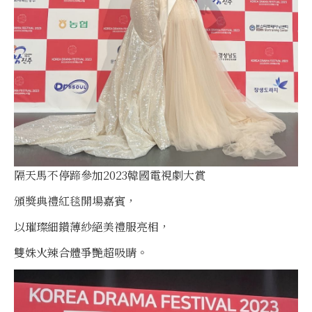
隔天馬不停蹄參加2023韓國電視劇大賞
頒獎典禮紅毯開場嘉賓，
以璀璨細鑽薄紗絕美禮服亮相，
雙姝火辣合體爭艷超吸睛。