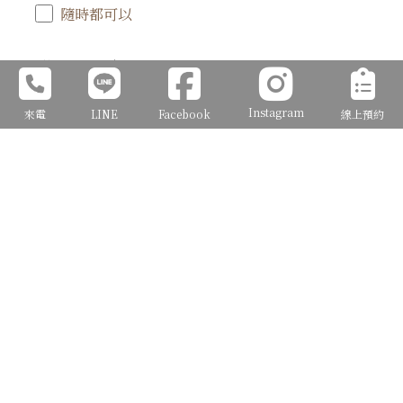
隨時都可以
聯絡電話 | Phone Number
*
Instagram
來電
LINE
Facebook
線上預約
信 箱 | E-mail
*
※為方便聯繫，海外新人請務必填寫E-mail
請問您是從何得知J2 Wedding(必填,可複
選)
Facebook
Instagram (IG)
Google搜尋