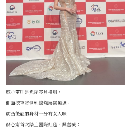
蘇心甯則是魚尾亮片禮服，
側面挖空將側乳線條展露無遺，
前凸後翹的身材十分有女人味，
蘇心甯首次踏上國際紅毯，興奮喊：