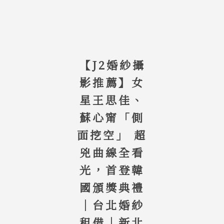
【J2婚紗攝
影推薦】女
星王思佳、
蘇心甯「側
面挖空」 超
兇曲線全看
光，首登韓
國頒獎典禮
｜台北婚紗
租借｜新北