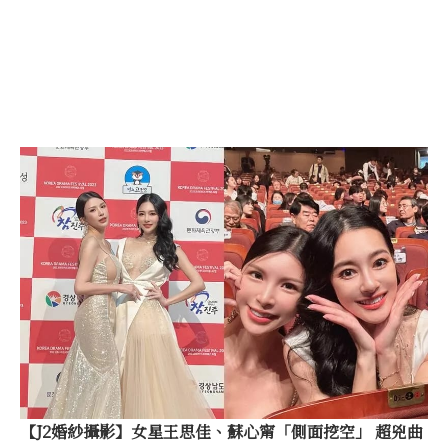
【J2婚紗攝影】女星王思佳、蘇心甯「側面挖空」 超兇曲