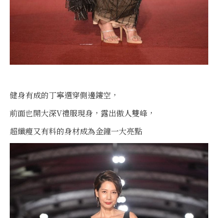
健身有成的丁寧選穿側邊鏤空，
前面也開大深V禮服現身，露出傲人雙峰，
超纖瘦又有料的身材成為金鐘一大亮點