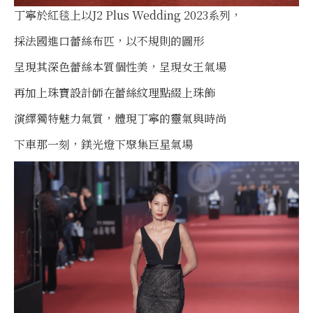
丁寧於紅毯上以J2 Plus Wedding 2023系列，
採法國進口蕾絲布匹，以不規則的圖形
呈現其深色蕾絲本質個性美，呈現女王氣場
再加上珠寶設計師在蕾絲紋理點綴上珠飾
演繹獨特魅力氣質，體現丁寧的靈氣與時尚
下車那一刻，鎂光燈下聚集巨星氣場