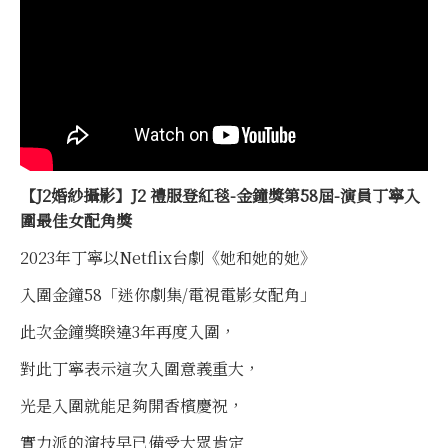
【J2婚紗攝影】J2 禮服登紅毯-金鐘獎第58屆-演員丁寧入
圍最佳女配角獎
2023年丁寧以Netflix台劇《她和她的她》
入圍金鐘58「迷你劇集/電視電影女配角」
此次金鐘獎睽違3年再度入圍，
對此丁寧表示這次入圍意義重大，
光是入圍就能足夠開香檳慶祝，
實力派的演技早已備受大眾肯定