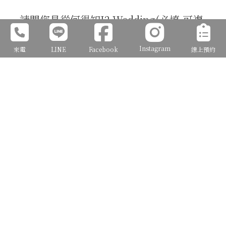
請問您是從何得知J2 Wedding(必填,可複
選)
Instagram
來電
LINE
Facebook
線上預約
Facebook
Instagram (IG)
Google搜尋
Dcard
新娘討論群
好婚市集
路過J2店門口
親友介紹
其他 (請在備註說明)
備 註