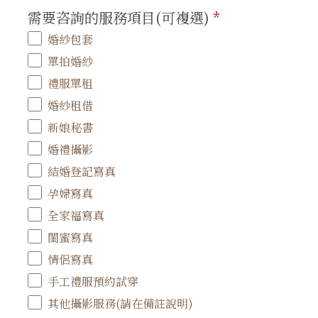
需要咨詢的服務項目(可複選)
*
婚紗包套
單拍婚紗
禮服單租
婚紗租借
新娘秘書
婚禮攝影
結婚登記寫真
孕婦寫真
全家福寫真
閨蜜寫真
情侶寫真
手工禮服預約試穿
其他攝影服務(請在備註說明)