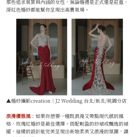
那些追求氣質與內涵的女性，無論婚禮是正式還是莊重，
深紅色婚紗都能幫你呈現出高貴氣場。
▲婚紗攝影creation｜J2 Wedding 台北/新北/桃園分店
浪漫優雅風
：如果你想要一種既浪漫又帶點現代感的風
格，玫瑰紅婚紗是最佳選擇。搭配輕盈的紗裙或飄逸的裙
擺，這樣的設計能完美呈現出新娘柔美又浪漫的氛圍，讓