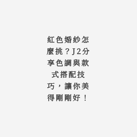
紅色婚紗怎
麼挑？J2分
享色調與款
式搭配技
巧，讓你美
得剛剛好！