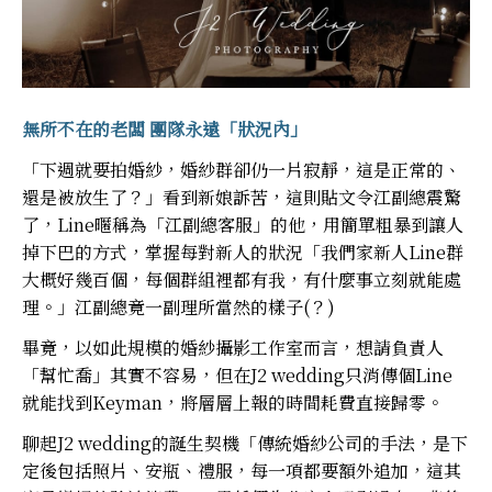
無所不在的老闆 團隊永遠「狀況內」
「下週就要拍婚紗，婚紗群卻仍一片寂靜，這是正常的、
還是被放生了？」看到新娘訴苦，這則貼文令江副總震驚
了，Line暱稱為「江副總客服」的他，用簡單粗暴到讓人
掉下巴的方式，掌握每對新人的狀況「我們家新人Line群
大概好幾百個，每個群組裡都有我，有什麼事立刻就能處
理。」江副總竟一副理所當然的樣子(？)
畢竟，以如此規模的婚紗攝影工作室而言，想請負責人
「幫忙喬」其實不容易，但在J2 wedding只消傳個Line
就能找到Keyman，將層層上報的時間耗費直接歸零。
聊起J2 wedding的誕生契機「傳統婚紗公司的手法，是下
定後包括照片、安瓶、禮服，每一項都要額外追加，這其