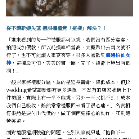
從不讓新娘失望 禮服撞檔竟「這樣」解決？！
「進來看到的每一件禮服都可以挑，我們沒有區分宴客、
拍照或加價款，所以耗損率相當高，大概帶出去兩次就不
行了，也不可能讓人家宴客穿。很多人喜歡到
海邊拍仙女
棒
，這種最可怕，美美的畫一圈，完了、裙襬上燒出兩個
洞！」
一般店家將禮服分區，為的是延長壽命、降低成本，但J2
wedding希望讓新娘有更多選擇「不然有的店家號稱上千
件禮服，實際上有一半不能挑、另外一半又挑不到！成本
我們自己吸收，雖然常常禮服回來看了很心痛。」名實相
符果然是要付出代價的，做了個西施捧心的動作，江副總
苦笑道。
面對禮服檔期強碰的問題，在別人家就只能「抱歉下一