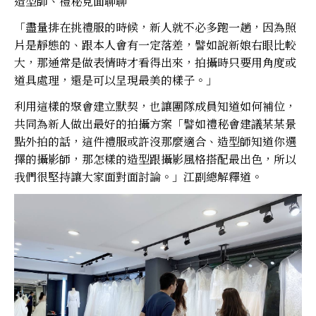
造型師、禮秘見面聊聊
「盡量排在挑禮服的時候，新人就不必多跑一趟，因為照
片是靜態的、跟本人會有一定落差，譬如說新娘右眼比較
大，那通常是做表情時才看得出來，拍攝時只要用角度或
道具處理，還是可以呈現最美的樣子。」
利用這樣的聚會建立默契，也讓團隊成員知道如何補位，
共同為新人做出最好的拍攝方案「譬如禮秘會建議某某景
點外拍的話，這件禮服或許沒那麼適合、造型師知道你選
擇的攝影師，那怎樣的造型跟攝影風格搭配最出色，所以
我們很堅持讓大家面對面討論。」江副總解釋道。