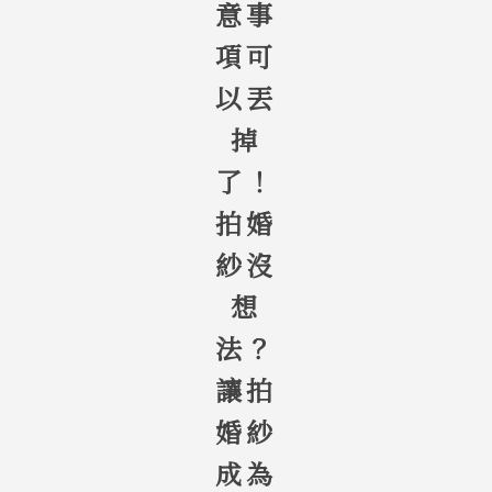
意事
項可
以丟
掉
了！
拍婚
紗沒
想
法？
讓拍
婚紗
成為