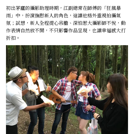
初出茅廬的攝影助理時期，江副總常在師傅的「狂風暴
雨」中，扮演撫慰新人的角色，這讓他格外重視拍攝氣
氛；試想，新人全程提心吊膽、深怕惹大攝影師不悅，動
作表情自然放不開，不只影響作品呈現，也讓幸福感大打
折扣。