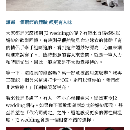
讓每一個環節的體驗 都更有人味
大家都是怎麼找到 J2 wedding的呢？有時來自陪姊妹試
婚紗的歡樂回憶，有時則是偶然瞥見命定嫁衣的悸動「有
的情侶手牽手逛啊逛的，看到這件婚紗好漂亮，心血來潮
就進來試穿了。」臨時起意的客人來去間，就是一筆人力
和時間支出，因此一般店家是不太願意接待的。
等一下，這段真的能寫嗎？萬一好意被濫用怎麼辦？我再
三確認「網美來這邊打卡也OK，還可以幫你拍，我們都
非常歡迎！」江副總笑著補充。
看來我是多慮了，有人一不小心就撞進來，顯然更令J2
wedding期待。如果你不喜歡銀貨兩訖式的婚紗服務，甚
至希望在「依公司規定」之外，還能感受更多的彈性與溫
度，J2 wedding會是一個相當不錯的選擇。