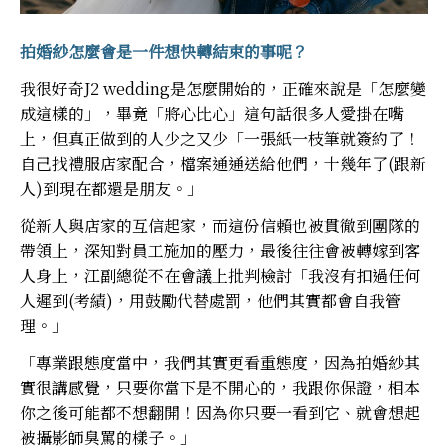
拍婚紗怎麼會是一件想快轉結束的事呢？
我很好奇J2 wedding是怎麼開始的，正確來說是「怎麼變
成這樣的」，畢竟「將心比心」這句話很多人愛掛在嘴
上，但真正做到的人少之又少「一張紙一枝筆就簽約了！
自己找禮服店家配合，檔案通通送給他們，十幾年了(跟新
人)到現在都還是朋友。」
從新人與店家的互信起家，而這份信賴也被貫徹到團隊的
帶領上，深知對員工施加的壓力，最後往往會被轉嫁到客
人身上，江副總從不在會議上批判檢討「我沒有扣過任何
人遲到(考績)，用鼓勵代替處罰，他們其實都會自我管
理。」
「專業跟態度當中，我們其實更看重態度，因為拍婚紗其
實很講感覺，只要你當下是不開心的，我跟你保證，相本
你之後可能都不想翻開！因為你只要一看到它、就會想起
被攝影師臭罵的樣子。」