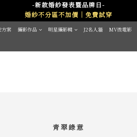
-新款婚紗發表暨品牌日-
婚紗不分區不加價｜免費試穿
J2方案
攝影作品
明星攝影輯
J2名人牆
MV微電影
青翠綠意