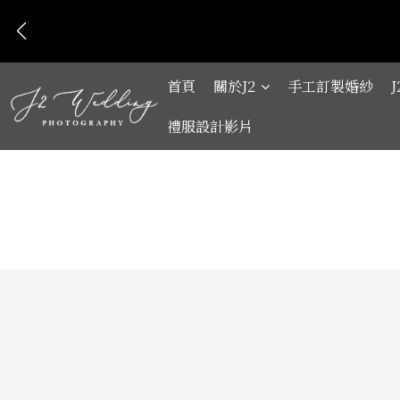
首頁
關於J2
手工訂製婚紗
禮服設計影片