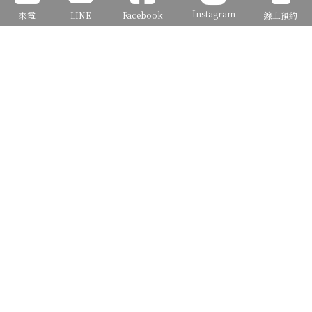
Instagram
來電
LINE
Facebook
線上預約
確定送出
J2 Plus 台北忠孝旗艦館：
TEL:（０２）２７１１－１５８５
地址:台北市大安區忠孝東路四段169-1號
J2 新北板橋創始館：
TEL:（０２）２２５１－３７３０