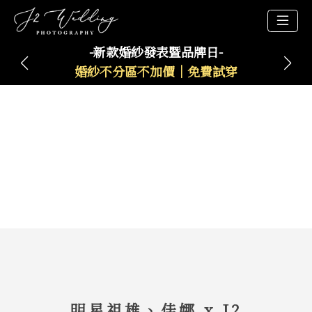
-新款婚紗發表暨品牌日-
婚紗不分區不加價｜免費試穿
明星祖雄、佳娜 x J2