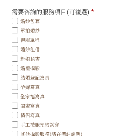
需要咨詢的服務項目(可複選)
*
婚紗包套
單拍婚紗
禮服單租
婚紗租借
新娘秘書
婚禮攝影
結婚登記寫真
孕婦寫真
全家福寫真
閨蜜寫真
情侶寫真
手工禮服預約試穿
其他攝影服務(請在備註說明)