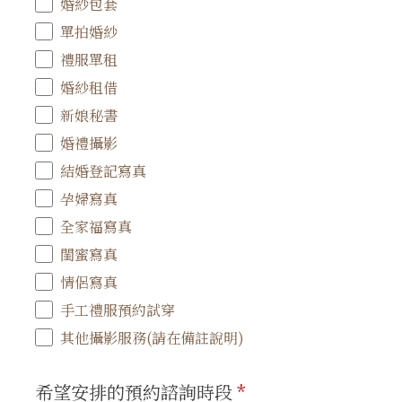
婚紗包套
單拍婚紗
禮服單租
婚紗租借
新娘秘書
婚禮攝影
結婚登記寫真
孕婦寫真
全家福寫真
閨蜜寫真
情侶寫真
手工禮服預約試穿
其他攝影服務(請在備註說明)
希望安排的預約諮詢時段
*